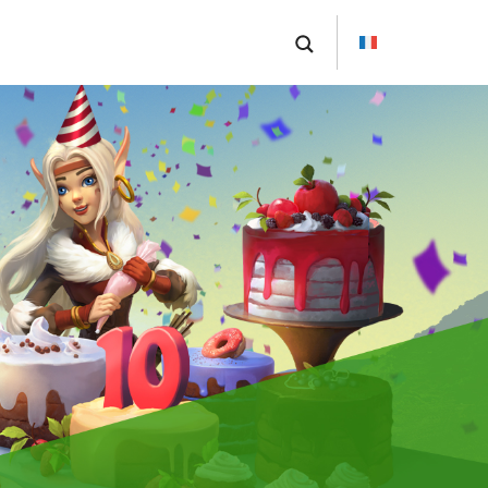
English
Deutsch
Polski
Nederlands
Português brasileiro
Italiano
Español