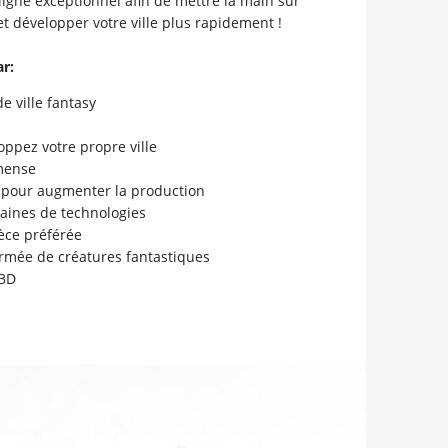
igne exceptionnel afin de mettre la main sur
et développer votre ville plus rapidement !
ar:
e ville fantasy
oppez votre propre ville
mense
 pour augmenter la production
aines de technologies
èce préférée
armée de créatures fantastiques
 3D