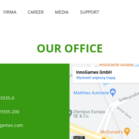
FIRMA
CAREER
MEDIA
SUPPORT
OUR OFFICE
89335-0
89335-200
ogames.com