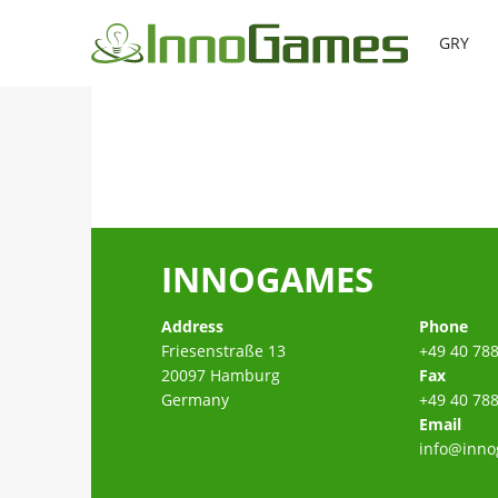
GRY
INNOGAMES
Address
Phone
Friesenstraße 13
+49 40 78
20097 Hamburg
Fax
Germany
+49 40 78
Email
info@inn