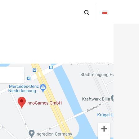
English
Deutsch
Français
Nederlands
Português brasileiro
Italiano
Español