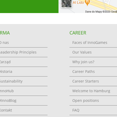
IRMA
CAREER
O nas
Faces of InnoGames
Leadership Principles
Our Values
Zarząd
Why join us?
Historia
Career Paths
Sustainability
Career Starters
InnoHub
Welcome to Hamburg
#InnoBlog
Open positions
Kontakt
FAQ