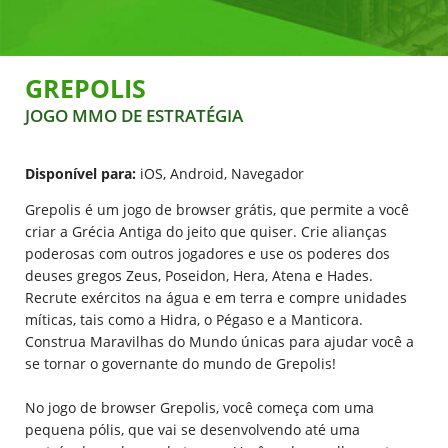
Deutsch
Français
GREPOLIS
Polski
JOGO MMO DE ESTRATÉGIA
Nederlands
Italiano
Disponível para:
iOS, Android, Navegador
Español
Grepolis é um jogo de browser grátis, que permite a você
criar a Grécia Antiga do jeito que quiser. Crie alianças
poderosas com outros jogadores e use os poderes dos
deuses gregos Zeus, Poseidon, Hera, Atena e Hades.
Recrute exércitos na água e em terra e compre unidades
míticas, tais como a Hidra, o Pégaso e a Manticora.
Construa Maravilhas do Mundo únicas para ajudar você a
se tornar o governante do mundo de Grepolis!
No jogo de browser Grepolis, você começa com uma
pequena pólis, que vai se desenvolvendo até uma