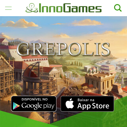
JOGOS
EMPRESA
CAREER
MÍDIA
SUPORTE
PORTUGUÊS
BRASILEIRO
English